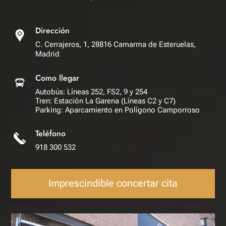
Dirección
C. Cerrajeros, 1, 28816 Camarma de Esteruelas,
Madrid
Como llegar
Autobús: Líneas 252, FS2, 9 y 254
Tren: Estación La Garena (Líneas C2 y C7)
Parking: Aparcamiento en Polígono Camporroso
Teléfono
918 300 532
Imprescindible concertar cita