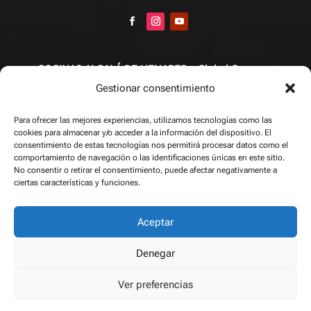
COCINAS ALCALÁ DE HENARES – Global Compact
Gestionar consentimiento
Diseño de cocinas
/
Fabricación de cocinas
/
Encimeras
/
Accesorios y complementos
/
Puertas
/
Electrodomésticos
/
Para ofrecer las mejores experiencias, utilizamos tecnologías como las
cookies para almacenar y/o acceder a la información del dispositivo. El
Proyectos
/
Contacto
/
Blog
consentimiento de estas tecnologías nos permitirá procesar datos como el
comportamiento de navegación o las identificaciones únicas en este sitio.
No consentir o retirar el consentimiento, puede afectar negativamente a
Copyright © 2026
ciertas características y funciones.
Aceptar
Web gestionada por
The Squads
|
Aviso Legal
|
Política
Denegar
Protección de privacidad
|
Política de Cookies
Ver preferencias