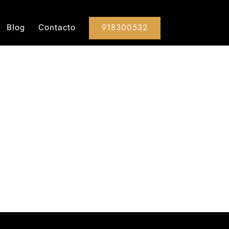
918300532
Blog
Contacto