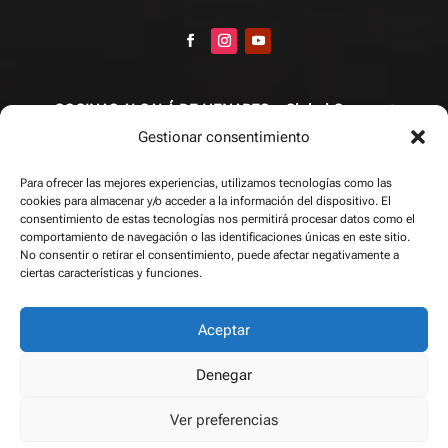
COCINAS ALCALÁ DE HENARES – Global Compact
Gestionar consentimiento
Diseño de cocinas
/
Fabricación de cocinas
/
Encimeras
/
Accesorios y complementos
/
Puertas
/
Electrodomésticos
/
Para ofrecer las mejores experiencias, utilizamos tecnologías como las
cookies para almacenar y/o acceder a la información del dispositivo. El
Proyectos
/
Contacto
/
Blog
consentimiento de estas tecnologías nos permitirá procesar datos como el
comportamiento de navegación o las identificaciones únicas en este sitio.
No consentir o retirar el consentimiento, puede afectar negativamente a
Copyright © 2026
ciertas características y funciones.
Aceptar
Web gestionada por
The Squads
|
Aviso Legal
|
Política
Denegar
Protección de privacidad
|
Política de Cookies
Ver preferencias