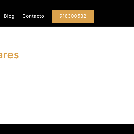
918300532
Blog
Contacto
ares